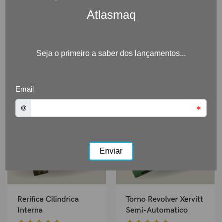
Produtos relacionados
Rerifica Cilindrica
Torno Revolver Xervitt
Interna
Semi-Automatico