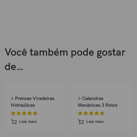
(mm)
Altura
1450
1620
1600
1620
1760
1940
2150
2350
(mm)
Peso
3/3,5
5,2
4,2/5,
6,8
8,5
11
13,5
18,5
(t)
2
Você também pode gostar
de…
> Prensas Viradeiras
> Calandras
Hidraúlicas
Mecânicas 3 Rolos
Leia mais
Leia mais