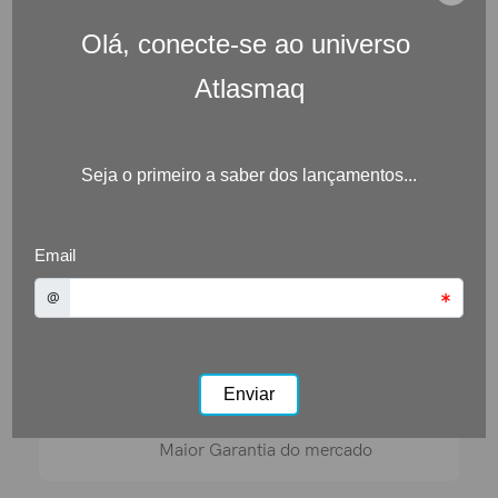
NR12 Certificada
Atende a todos os requisitos
Pronta Entrega
Normalmente em estoque
Financiamento até
24X*
Direto com a Atlasmaq
Garantia de 12 Meses*
Maior Garantia do mercado