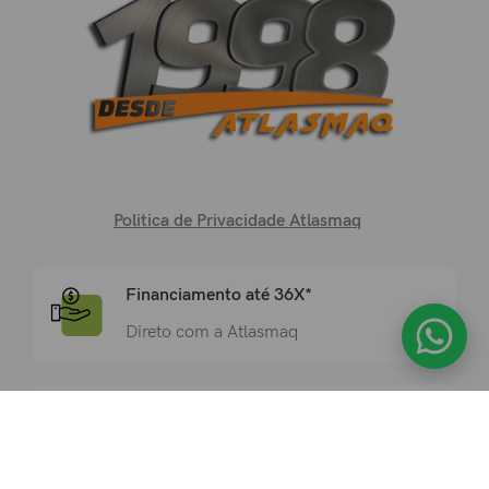
Politica de Privacidade Atlasmaq
Financiamento até 36X*
Direto com a Atlasmaq
NR12 Certificada
Atende a todos os requisitos