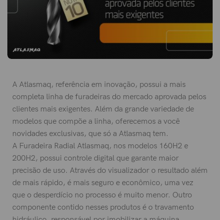
A Atlasmaq, referência em inovação, possui a mais
completa linha de furadeiras do mercado aprovada pelos
clientes mais exigentes. Além da grande variedade de
modelos que compõe a linha, oferecemos a você
novidades exclusivas, que só a Atlasmaq tem.
A Furadeira Radial Atlasmaq, nos modelos 160H2 e
200H2, possui controle digital que garante maior
precisão de uso. Através do visualizador o resultado além
de mais rápido, é mais seguro e econômico, uma vez
que o desperdício no processo é muito menor. Outro
componente contido nesses produtos é o travamento
hidráulico, responsável por imobilizar a máquina