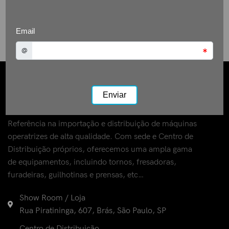
Referência na importação e distribuição de máquinas
operatrizes de alta qualidade. Com sede e Centro de
Distribuição próprios, oferecemos uma ampla gama
de equipamentos, incluindo tornos, fresadoras,
furadeiras, guilhotinas e prensas, etc…
Show Room / Loja
Rua Piratininga, 607, Brás, São Paulo, SP
Centro de Distribuição