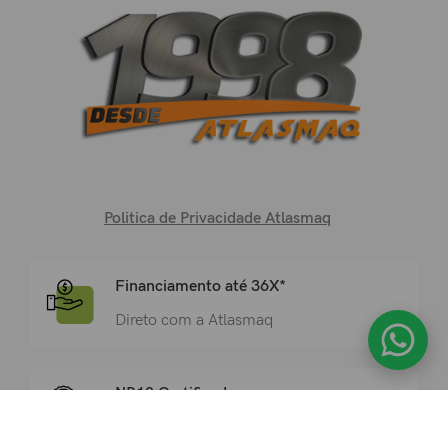
Politica de Privacidade Atlasmaq
Financiamento até 36X*
Direto com a Atlasmaq
NR12 Certificada
Atende a todos os requisitos