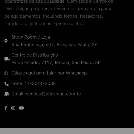
operatrizes de alta qualidade. Com sede e Centro de
Distribuição próprios, oferecemos uma ampla gama
de equipamentos, incluindo tornos, fresadoras,
furadeiras, guilhotinas e prensas, etc…
Show Room / Loja
Rua Piratininga, 607, Brás, São Paulo, SP
Centro de Distribuição
Av do Estado, 7117, Mooca, São Paulo, SP
Clique aqui para falar por Whatsapp
Fone :11-3511-3030
Email: vendas@atlasmaq.com.br