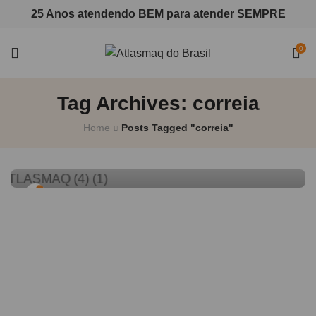
25 Anos atendendo BEM para atender SEMPRE
0
Tag Archives: correia
Home
Posts Tagged "correia"
0
Marketing
Blog
Furadeira de Correia: Eficiência e Precisão
em Alta Demanda